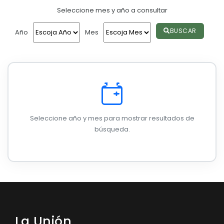
Seleccione mes y año a consultar
Convocatorias
GESTIÓN ADMINISTRATIVA
BUSCAR
Año
Mes
Plan de desarrollo y Ordenamiento Territorial - PD
Plan Anual Contratación - PAC
Plan Operativo Anual - POA
Convenios Institucionales
Seleccione año y mes para mostrar resultados de
PRESUPUESTO: EJECUCIÓN Y REPORTES
búsqueda.
Cédulas presupuestarias y balances
Procesos de contratación
Ejecución Presupuestaria
Obras y proyectos
La Unión