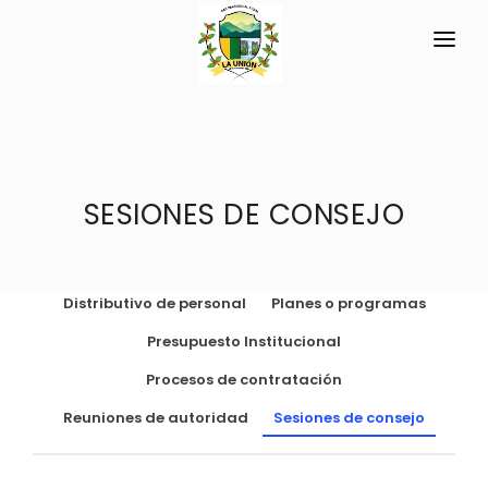
INICIO
LA PARROQUIA
RESEÑA HISTÓRICA
SESIONES DE CONSEJO
GAD
Datos Generales
TRANSPARENCIA
Datos Históricos
Distributivo de personal
Planes o programas
GESTIÓN Y PRESUPUESTO
Símbolos Cívicos
Presupuesto Institucional
GESTIÓN INSTITUCIONAL
MECANISMOS DE PARTICIPACIÓN
GEOGRAFÍA
Procesos de contratación
Sesiones Ordinarias
TURISMO
Ubicación
CIUDADANÍA ACTIVA
Reuniones de autoridad
Sesiones de consejo
Sesiones Extraordinarias
Clima
Solicitud de acceso información pública
Resoluciones
NEW