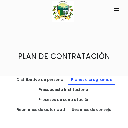
INICIO
LA PARROQUIA
RESEÑA HISTÓRICA
PLAN DE CONTRATACIÓN
GAD
Datos Generales
TRANSPARENCIA
Datos Históricos
Distributivo de personal
Planes o programas
GESTIÓN Y PRESUPUESTO
Símbolos Cívicos
Presupuesto Institucional
GESTIÓN INSTITUCIONAL
MECANISMOS DE PARTICIPACIÓN
GEOGRAFÍA
Procesos de contratación
Sesiones Ordinarias
TURISMO
Ubicación
CIUDADANÍA ACTIVA
Reuniones de autoridad
Sesiones de consejo
Sesiones Extraordinarias
Clima
Solicitud de acceso información pública
Resoluciones
NEW