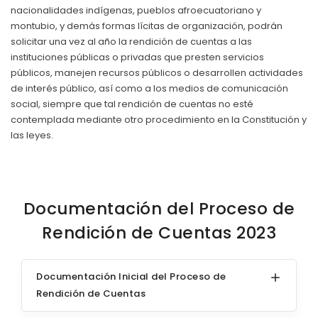
nacionalidades indígenas, pueblos afroecuatoriano y
Convocatorias
montubio, y demás formas lícitas de organización, podrán
solicitar una vez al año la rendición de cuentas a las
GESTIÓN ADMINISTRATIVA
instituciones públicas o privadas que presten servicios
Plan de desarrollo y Ordenamiento Territorial - PD
públicos, manejen recursos públicos o desarrollen actividades
de interés público, así como a los medios de comunicación
Plan Anual Contratación - PAC
social, siempre que tal rendición de cuentas no esté
contemplada mediante otro procedimiento en la Constitución y
Plan Operativo Anual - POA
las leyes.
Convenios Institucionales
PRESUPUESTO: EJECUCIÓN Y REPORTES
Cédulas presupuestarias y balances
Documentación del Proceso de
Rendición de Cuentas 2023
Procesos de contratación
Ejecución Presupuestaria
Documentación Inicial del Proceso de
Obras y proyectos
Rendición de Cuentas