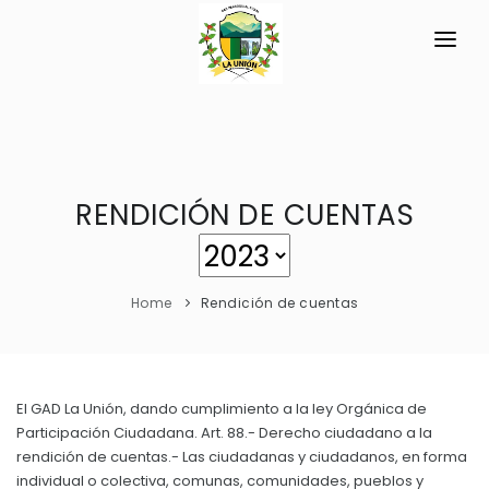
INICIO
LA PARROQUIA
RESEÑA HISTÓRICA
RENDICIÓN DE CUENTAS
GAD
Datos Generales
TRANSPARENCIA
Datos Históricos
Home
Rendición de cuentas
GESTIÓN Y PRESUPUESTO
Símbolos Cívicos
GESTIÓN INSTITUCIONAL
MECANISMOS DE PARTICIPACIÓN
GEOGRAFÍA
Sesiones Ordinarias
TURISMO
El GAD La Unión, dando cumplimiento a la ley Orgánica de
Ubicación
CIUDADANÍA ACTIVA
Participación Ciudadana. Art. 88.- Derecho ciudadano a la
Sesiones Extraordinarias
Clima
rendición de cuentas.- Las ciudadanas y ciudadanos, en forma
Solicitud de acceso información pública
Resoluciones
individual o colectiva, comunas, comunidades, pueblos y
NEW