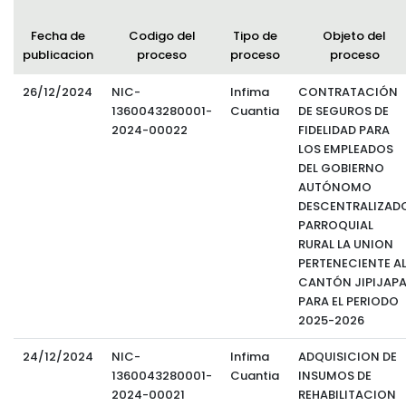
Convocatorias
Fecha de
Codigo del
Tipo de
Objeto del
publicacion
proceso
proceso
proceso
GESTIÓN ADMINISTRATIVA
Plan de desarrollo y Ordenamiento Territorial - PD
26/12/2024
NIC-
Infima
CONTRATACIÓN
1360043280001-
Cuantia
DE SEGUROS DE
Plan Anual Contratación - PAC
2024-00022
FIDELIDAD PARA
LOS EMPLEADOS
Plan Operativo Anual - POA
DEL GOBIERNO
AUTÓNOMO
Convenios Institucionales
DESCENTRALIZAD
PRESUPUESTO: EJECUCIÓN Y REPORTES
PARROQUIAL
RURAL LA UNION
Cédulas presupuestarias y balances
PERTENECIENTE A
CANTÓN JIPIJAP
Procesos de contratación
PARA EL PERIODO
2025-2026
Ejecución Presupuestaria
24/12/2024
NIC-
Infima
ADQUISICION DE
Obras y proyectos
1360043280001-
Cuantia
INSUMOS DE
2024-00021
REHABILITACION