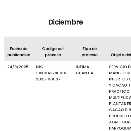
Diciembre
Fecha de
Codigo del
Tipo de
publicacion
proceso
proceso
Objeto de
24/9/2025
NIC-
INFIMA
SERVICIO D
1360043280001-
CUANTIA
MANEJO D
2025-00007
INJERTOS 
Y CACAO T
PRACTICO 
MULTIPLIC
PLANTAS FR
CACAO DIR
PRODUCTO
AGRICOLAS
PARROQUIA