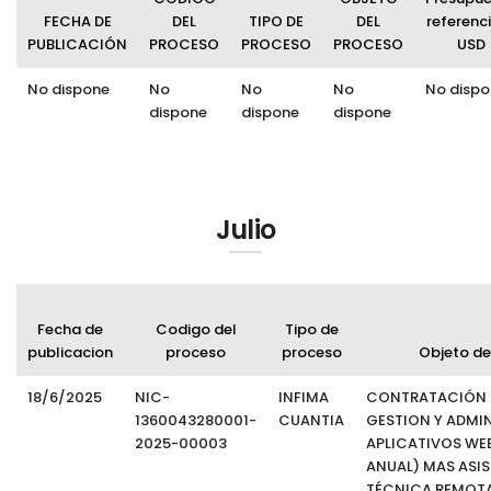
FECHA DE
DEL
TIPO DE
DEL
referenci
PUBLICACIÓN
PROCESO
PROCESO
PROCESO
USD
No dispone
No
No
No
No dispo
dispone
dispone
dispone
Julio
Fecha de
Codigo del
Tipo de
publicacion
proceso
proceso
Objeto de
18/6/2025
NIC-
INFIMA
CONTRATACIÓN D
1360043280001-
CUANTIA
GESTION Y ADMI
2025-00003
APLICATIVOS WEB
ANUAL) MAS ASI
TÉCNICA REMOT