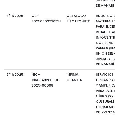
JIPIJAPA P
DE MANABÍ
7/11/2025
CE-
CATALOGO
ADQUISICI
20250002936793
ELECTRONICO
MATERIALES
PARA EL CE
REHABILIT
INFOCENTR
GOBIERNO
PARROQUIA
UNIÓN DEL
JIPIJAPA P
DE MANABÍ
6/11/2025
NIC-
INFIMA
SERVICIOS
1360043280001-
CUANTIA
ORGANIZA
2025-00008
Y AMPLIFI
PARA EVEN
CÍVICOS Y
CULTURALE
CONMEMO
DE LOS 37 