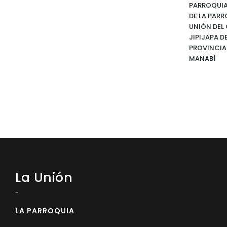
PARROQUIA
DE LA PAR
UNIÓN DE
JIPIJAPA DE
PROVINCIA
MANABÍ
La Unión
-
LA PARROQUIA