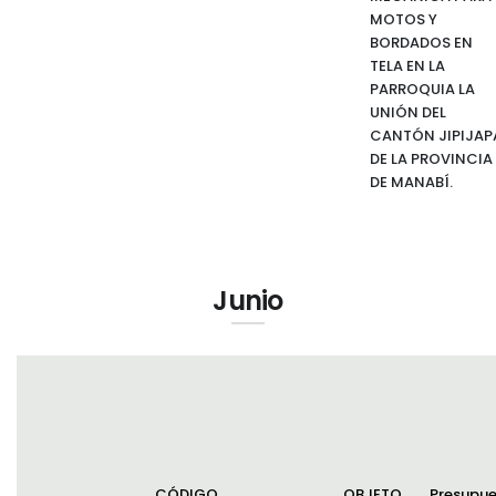
MOTOS Y
BORDADOS EN
TELA EN LA
PARROQUIA LA
UNIÓN DEL
CANTÓN JIPIJAP
DE LA PROVINCIA
DE MANABÍ.
Junio
CÓDIGO
OBJETO
Presupu