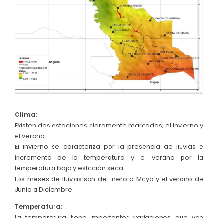
Convocatorias
GESTIÓN ADMINISTRATIVA
Plan de desarrollo y Ordenamiento Territorial - PD
Plan Anual Contratación - PAC
Plan Operativo Anual - POA
Convenios Institucionales
Clima:
PRESUPUESTO: EJECUCIÓN Y REPORTES
Existen dos estaciones claramente marcadas; el invierno y
el verano.
Cédulas presupuestarias y balances
El invierno se caracteriza por la presencia de lluvias e
Procesos de contratación
incremento de la temperatura y el verano por la
temperatura baja y estación seca.
Ejecución Presupuestaria
Los meses de lluvias son de Enero a Mayo y el verano de
Junio a Diciembre.
Obras y proyectos
Temperatura:
La temperatura tiene importantes variaciones que van