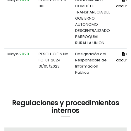
001
COMITÉ DE
docume
TRANSPARECIA DEL
GOBIERNO
AUTONOMO
DESCENTRALIZADO
PARROQUIAL
RURAL LA UNION.
Mayo
2023
RESOLUCIÓN No.
Designación del
Ve
FG-01-2024 -
Responsable de
docume
31/05/2023
Información
Publica
Regulaciones y procedimientos
internos