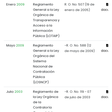
Enero
2009
Reglamento
R. O. No. 507 (19 de
V
General a la Ley
enero de 2005)
docum
Orgánica de
Transparencia y
Acceso a la
Información
Pública (LOTAIP)
Mayo
2009
Reglamento
-R. O. No. 588 (12
V
General a la Ley
de mayo de 2009)
docum
Orgánica del
Sistema
Nacional de
Contratación
Pública
(LOSNCP)
Julio
2003
Reglamento de
-R. O. No. 119 - 07
V
la Ley Orgánica
de julio de 2003
docum
de la
Contraloría