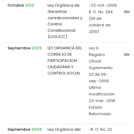
Octubre
2010
Ley Orgánica de
-22-oct.-2009
Garantías
R. O. No. 294
docu
Jurisdiccionales y
(06 de
Control
octubre de
Constitucional
2010)
(LOGJCC)
Septiembre
2009
LEY ORGANICA DEL
Ley 0
CONSEJO DE
Registro
docu
PARTICIPACION
Oficial
CIUDADANA Y
Suplemento
CONTROL SOCIAL
22 de 09-
sep.-2009
Ultima
modificación:
23-mar.-2018
Estado:
Reformado
Septiembre
2009
Ley Orgánica del
-R. O. No. 22