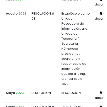
docume
Agosto
2023
RESOLUCIÓN #
Establécele como
Ve
03
Unidad
docume
Poseedora de
Información, a la
Unidad de
Tesorería /
Secretaria.
Nómbrese
presidente ,
secretaria y
responsable de
información
publica a la Ing.
Glenda Toala
Silva.
Mayo
2023
RESOLUCION
RESOLUCION
Ve
docume
Mayo
2023
RESOLUCION #
CONFORMAR EL
Ve