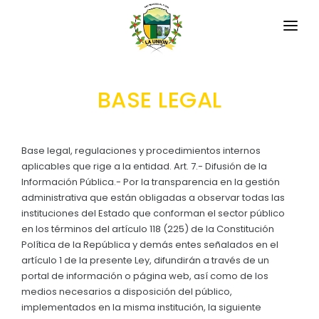
INICIO
BASE LEGAL
LA PARROQUIA
RESEÑA HISTÓRICA
GAD
Base legal, regulaciones y procedimientos internos
Datos Generales
aplicables que rige a la entidad. Art. 7.- Difusión de la
TRANSPARENCIA
Información Pública.- Por la transparencia en la gestión
Datos Históricos
administrativa que están obligadas a observar todas las
GESTIÓN Y PRESUPUESTO
instituciones del Estado que conforman el sector público
Símbolos Cívicos
en los términos del artículo 118 (225) de la Constitución
GESTIÓN INSTITUCIONAL
MECANISMOS DE PARTICIPACIÓN
GEOGRAFÍA
Política de la República y demás entes señalados en el
Sesiones Ordinarias
artículo 1 de la presente Ley, difundirán a través de un
TURISMO
Ubicación
CIUDADANÍA ACTIVA
portal de información o página web, así como de los
Sesiones Extraordinarias
medios necesarios a disposición del público,
Clima
Solicitud de acceso información pública
implementados en la misma institución, la siguiente
Resoluciones
NEW