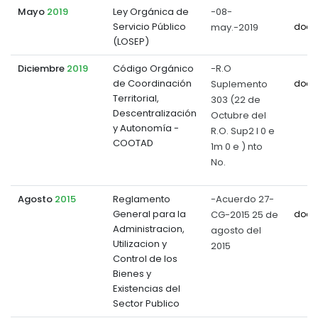
Mayo
2019
Ley Orgánica de
-08-
Servicio Público
may.-2019
docu
(LOSEP)
Diciembre
2019
Código Orgánico
-R.O
de Coordinación
Suplemento
docu
Territorial,
303 (22 de
Descentralización
Octubre del
y Autonomía -
R.O. Sup2 l 0 e
COOTAD
1m 0 e ) nto
No.
Agosto
2015
Reglamento
-Acuerdo 27-
General para la
CG-2015 25 de
docu
Administracion,
agosto del
Utilizacion y
2015
Control de los
Bienes y
Existencias del
Sector Publico