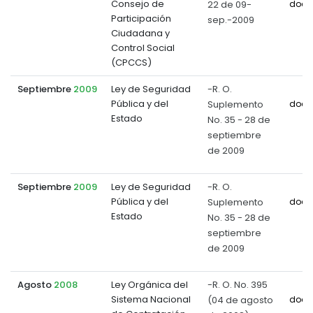
Consejo de
22 de 09-
docu
Participación
sep.-2009
Ciudadana y
Control Social
(CPCCS)
Septiembre
2009
Ley de Seguridad
-R. O.
Pública y del
Suplemento
docu
Estado
No. 35 - 28 de
septiembre
de 2009
Septiembre
2009
Ley de Seguridad
-R. O.
Pública y del
Suplemento
docu
Estado
No. 35 - 28 de
septiembre
de 2009
Agosto
2008
Ley Orgánica del
-R. O. No. 395
Sistema Nacional
(04 de agosto
docu