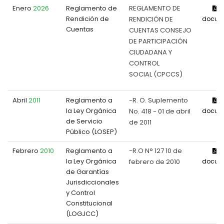
Enero
2026
Reglamento de
REGLAMENTO DE
V
Rendición de
RENDICIÓN DE
docum
Cuentas
CUENTAS CONSEJO
DE PARTICIPACIÓN
CIUDADANA Y
CONTROL
SOCIAL (CPCCS)
Abril
2011
Reglamento a
-R. O. Suplemento
V
la Ley Orgánica
No. 418 - 01 de abril
docum
de Servicio
de 2011
Público (LOSEP)
Febrero
2010
Reglamento a
-R.O N° 127 10 de
V
la Ley Orgánica
febrero de 2010
docum
de Garantías
Jurisdiccionales
y Control
Constitucional
(LOGJCC)