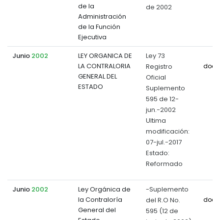
de la
de 2002
Administración
de la Función
Ejecutiva
Junio
2002
LEY ORGANICA DE
Ley 73
LA CONTRALORIA
Registro
docu
GENERAL DEL
Oficial
ESTADO
Suplemento
595 de 12-
jun.-2002
Ultima
modificación:
07-jul.-2017
Estado:
Reformado
Junio
2002
Ley Orgánica de
-Suplemento
la Contraloría
del R.O No.
docu
General del
595 (12 de