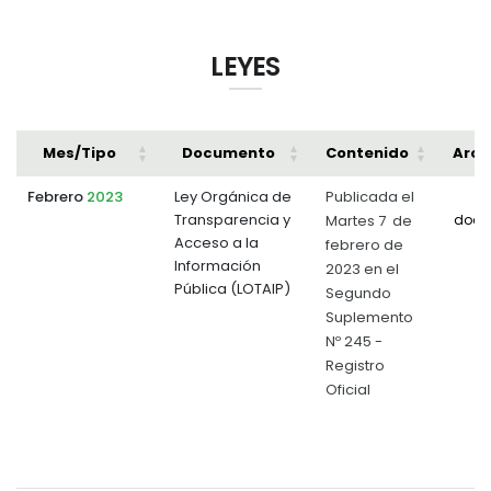
LEYES
Mes/Tipo
Documento
Contenido
Arch
Febrero
2023
Ley Orgánica de
Publicada el
Transparencia y
Martes 7 de
docu
Acceso a la
febrero de
Información
2023 en el
Pública (LOTAIP)
Segundo
Suplemento
Nº 245 -
Registro
Oficial