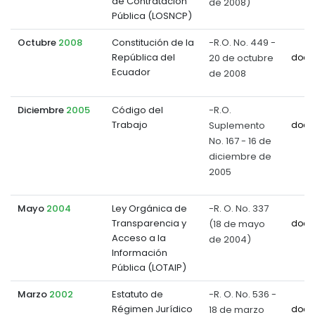
de Contratación
de 2008)
Pública (LOSNCP)
Octubre
2008
Constitución de la
-R.O. No. 449 -
República del
20 de octubre
docu
Ecuador
de 2008
Diciembre
2005
Código del
-R.O.
Trabajo
Suplemento
docu
No. 167 - 16 de
diciembre de
2005
Mayo
2004
Ley Orgánica de
-R. O. No. 337
Transparencia y
(18 de mayo
docu
Acceso a la
de 2004)
Información
Pública (LOTAIP)
Marzo
2002
Estatuto de
-R. O. No. 536 -
Régimen Jurídico
18 de marzo
docu