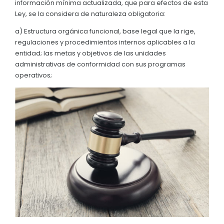
información mínima actualizada, que para efectos de esta
Convocatorias
Ley, se la considera de naturaleza obligatoria:
GESTIÓN ADMINISTRATIVA
a) Estructura orgánica funcional, base legal que la rige,
regulaciones y procedimientos internos aplicables a la
Plan de desarrollo y Ordenamiento Territorial - PD
entidad; las metas y objetivos de las unidades
administrativas de conformidad con sus programas
Plan Anual Contratación - PAC
operativos;
Plan Operativo Anual - POA
Convenios Institucionales
PRESUPUESTO: EJECUCIÓN Y REPORTES
Cédulas presupuestarias y balances
Procesos de contratación
Ejecución Presupuestaria
Obras y proyectos