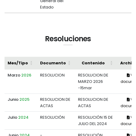
General del
Estado
Resoluciones
Mes/Tipo
Documento
Contenido
Archiv
Marzo
2026
RESOLUCION
RESOLUCION DE
Ve
MARZO 2026
docume
-15mar
Junio
2025
RESOLUCION DE
RESOLUCION DE
Ve
ACTAS
ACTAS
docume
Julio
2024
RESOLUCIÓN
RESOLUCIÓN 15 DE
Ve
JULIO DEL 2024
docume
Junio
2024
-
RESOLUCIÓN
Ve