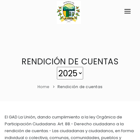
INICIO
LA PARROQUIA
RESEÑA HISTÓRICA
RENDICIÓN DE CUENTAS
GAD
Datos Generales
TRANSPARENCIA
Datos Históricos
Home
Rendición de cuentas
GESTIÓN Y PRESUPUESTO
Símbolos Cívicos
GESTIÓN INSTITUCIONAL
MECANISMOS DE PARTICIPACIÓN
GEOGRAFÍA
Sesiones Ordinarias
TURISMO
El GAD La Unión, dando cumplimiento a la ley Orgánica de
Ubicación
CIUDADANÍA ACTIVA
Participación Ciudadana. Art. 88.- Derecho ciudadano a la
Sesiones Extraordinarias
Clima
rendición de cuentas.- Las ciudadanas y ciudadanos, en forma
Solicitud de acceso información pública
Resoluciones
individual o colectiva, comunas, comunidades, pueblos y
NEW