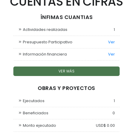
CUENTAS EN CIFRAS
ÍNFIMAS CUANTIAS
Actividades realizadas
1
Presupuesto Participativo
Ver
Información financiera
Ver
VER MÁS
OBRAS Y PROYECTOS
Ejecutados
1
Beneficiados
0
Monto ejecutado
USD$ 0.00