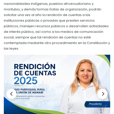
nacionalidades indígenas, pueblos afroecuatoriano y
Convocatorias
montubio, y demás formas lícitas de organización, podrán
solicitar una vez al año la rendición de cuentas a las
GESTIÓN ADMINISTRATIVA
instituciones públicas o privadas que presten servicios
Plan de desarrollo y Ordenamiento Territorial - PD
públicos, manejen recursos públicos o desarrollen actividades
de interés público, así como a los medios de comunicación
Plan Anual Contratación - PAC
social, siempre que tal rendición de cuentas no esté
contemplada mediante otro procedimiento en la Constitución y
Plan Operativo Anual - POA
las leyes.
Convenios Institucionales
PRESUPUESTO: EJECUCIÓN Y REPORTES
Cédulas presupuestarias y balances
Procesos de contratación
Ejecución Presupuestaria
Obras y proyectos