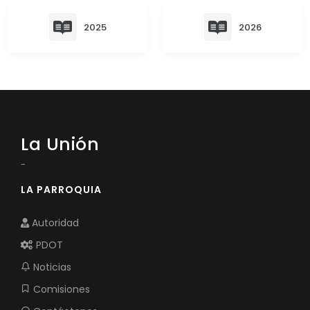
Convocatorias
2025
2026
GESTIÓN ADMINISTRATIVA
Plan de desarrollo y Ordenamiento Territorial - PD
Plan Anual Contratación - PAC
Plan Operativo Anual - POA
La Unión
Convenios Institucionales
-
PRESUPUESTO: EJECUCIÓN Y REPORTES
LA PARROQUIA
Cédulas presupuestarias y balances
Autoridad
Procesos de contratación
PDOT
Ejecución Presupuestaria
Noticias
Obras y proyectos
Comisiones