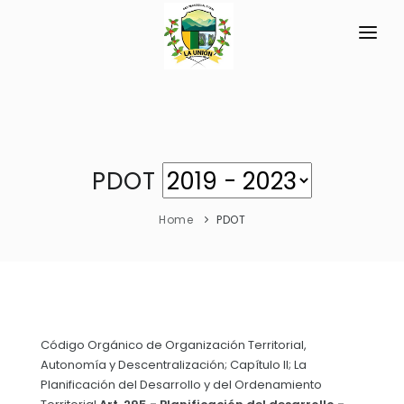
INICIO
LA PARROQUIA
RESEÑA HISTÓRICA
GAD
PDOT
Datos Generales
TRANSPARENCIA
Home
PDOT
Datos Históricos
GESTIÓN Y PRESUPUESTO
Símbolos Cívicos
GESTIÓN INSTITUCIONAL
MECANISMOS DE PARTICIPACIÓN
GEOGRAFÍA
Sesiones Ordinarias
TURISMO
Ubicación
CIUDADANÍA ACTIVA
Código Orgánico de Organización Territorial,
Sesiones Extraordinarias
Autonomía y Descentralización; Capítulo II; La
Clima
Solicitud de acceso información pública
Planificación del Desarrollo y del Ordenamiento
Resoluciones
NEW