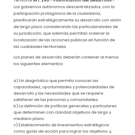
Territorial
Art. 295.- Planificación del desarrollo.-
Los gobiernos autónomos descentralizados, con la
Convocatorias
participación protagónica de la ciudadanía,
GESTIÓN ADMINISTRATIVA
planificarán estratégicamente su desarrollo con visión
de largo plazo considerando las particularidades de
Plan de desarrollo y Ordenamiento Territorial - PD
su jurisdicción, que además permitan ordenar la
localización de las acciones públicas en función de
Plan Anual Contratación - PAC
las cualidades territoriales.
Plan Operativo Anual - POA
Los planes de desarrollo deberán contener al menos
Convenios Institucionales
los siguientes elementos:
PRESUPUESTO: EJECUCIÓN Y REPORTES
a) Un diagnóstico que permita conocer las
Cédulas presupuestarias y balances
capacidades, oportunidades y potencialidades de
desarrollo y las necesidades que se requiere
Procesos de contratación
satisfacer de las personas y comunidades;
b) La definición de políticas generales y particulares
Ejecución Presupuestaria
que determinen con claridad objetivos de largo y
mediano plazo;
Obras y proyectos
c) Establecimiento de lineamientos estratégicos
como guías de acción para lograr los objetivos; y,