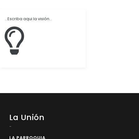
Convocatorias
...Escriba aqui la visión...
GESTIÓN ADMINISTRATIVA
Plan de desarrollo y Ordenamiento Territorial - PD
Plan Anual Contratación - PAC
Plan Operativo Anual - POA
Convenios Institucionales
PRESUPUESTO: EJECUCIÓN Y REPORTES
Cédulas presupuestarias y balances
Procesos de contratación
Ejecución Presupuestaria
La Unión
Obras y proyectos
-
LA PARROQUIA