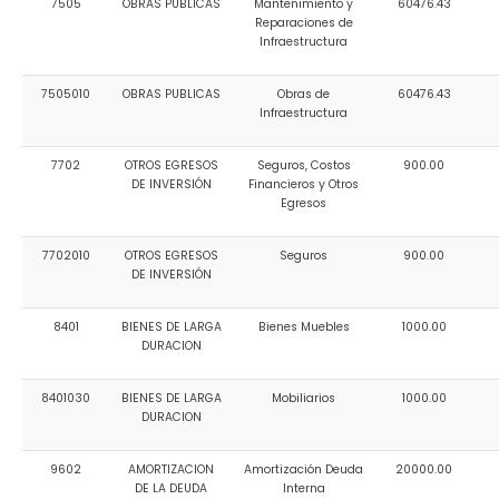
7505
OBRAS PUBLICAS
Mantenimiento y
60476.43
Reparaciones de
Infraestructura
7505010
OBRAS PUBLICAS
Obras de
60476.43
Infraestructura
7702
OTROS EGRESOS
Seguros, Costos
900.00
DE INVERSIÓN
Financieros y Otros
Egresos
7702010
OTROS EGRESOS
Seguros
900.00
DE INVERSIÓN
8401
BIENES DE LARGA
Bienes Muebles
1000.00
DURACION
8401030
BIENES DE LARGA
Mobiliarios
1000.00
DURACION
9602
AMORTIZACION
Amortización Deuda
20000.00
DE LA DEUDA
Interna