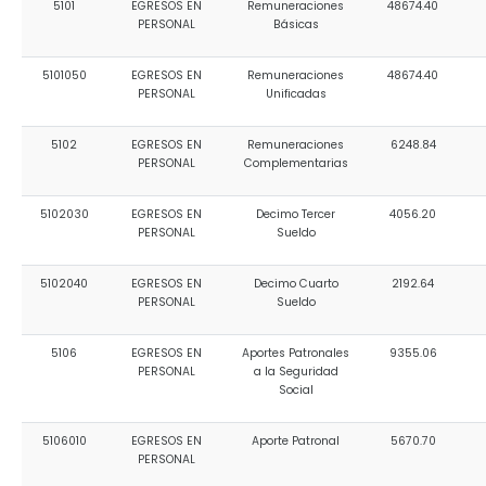
5101
EGRESOS EN
Remuneraciones
48674.40
Convocatorias
PERSONAL
Básicas
GESTIÓN ADMINISTRATIVA
5101050
EGRESOS EN
Remuneraciones
48674.40
PERSONAL
Unificadas
Plan de desarrollo y Ordenamiento Territorial - PD
5102
EGRESOS EN
Remuneraciones
6248.84
Plan Anual Contratación - PAC
PERSONAL
Complementarias
Plan Operativo Anual - POA
5102030
EGRESOS EN
Decimo Tercer
4056.20
Convenios Institucionales
PERSONAL
Sueldo
PRESUPUESTO: EJECUCIÓN Y REPORTES
5102040
EGRESOS EN
Decimo Cuarto
2192.64
PERSONAL
Sueldo
Cédulas presupuestarias y balances
Procesos de contratación
5106
EGRESOS EN
Aportes Patronales
9355.06
PERSONAL
a la Seguridad
Ejecución Presupuestaria
Social
Obras y proyectos
5106010
EGRESOS EN
Aporte Patronal
5670.70
PERSONAL