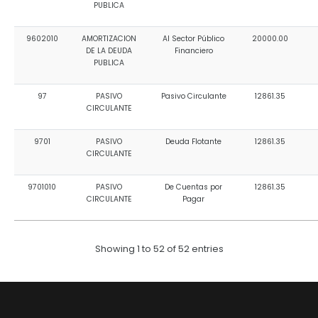
PUBLICA
9602010
AMORTIZACION
Al Sector Público
20000.00
DE LA DEUDA
Financiero
PUBLICA
97
PASIVO
Pasivo Circulante
12861.35
CIRCULANTE
9701
PASIVO
Deuda Flotante
12861.35
CIRCULANTE
9701010
PASIVO
De Cuentas por
12861.35
CIRCULANTE
Pagar
Showing 1 to 52 of 52 entries