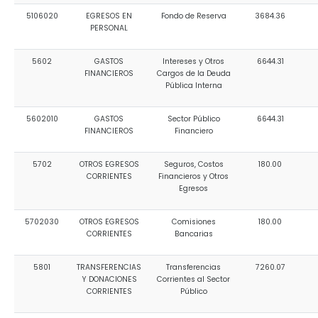
5106020
EGRESOS EN
Fondo de Reserva
3684.36
PERSONAL
5602
GASTOS
Intereses y Otros
6644.31
FINANCIEROS
Cargos de la Deuda
Pública Interna
5602010
GASTOS
Sector Público
6644.31
FINANCIEROS
Financiero
5702
OTROS EGRESOS
Seguros, Costos
180.00
CORRIENTES
Financieros y Otros
Egresos
5702030
OTROS EGRESOS
Comisiones
180.00
CORRIENTES
Bancarias
5801
TRANSFERENCIAS
Transferencias
7260.07
Y DONACIONES
Corrientes al Sector
CORRIENTES
Público