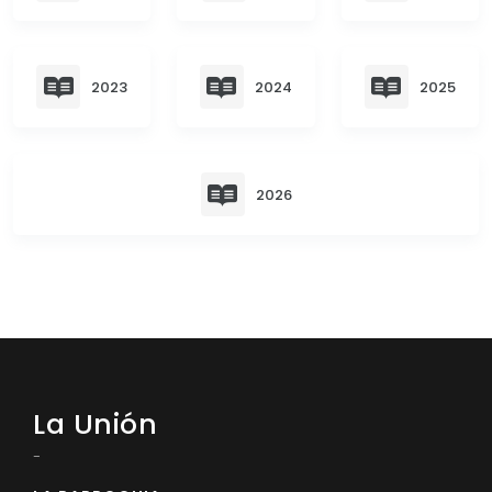
Convocatorias
GESTIÓN ADMINISTRATIVA
2023
2024
2025
Plan de desarrollo y Ordenamiento Territorial - PD
Plan Anual Contratación - PAC
Plan Operativo Anual - POA
2026
Convenios Institucionales
PRESUPUESTO: EJECUCIÓN Y REPORTES
Cédulas presupuestarias y balances
Procesos de contratación
Ejecución Presupuestaria
La Unión
Obras y proyectos
-